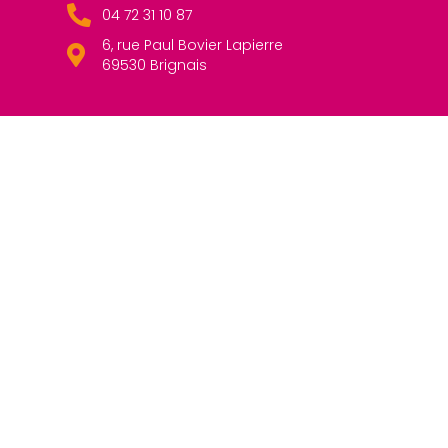
04 72 31 10 87
6, rue Paul Bovier Lapierre
69530 Brignais
Liens rapides
ECOLEDIRECTE
ROPACH
LIVREVAL
Pages légales
MENTIONS LÉGALES